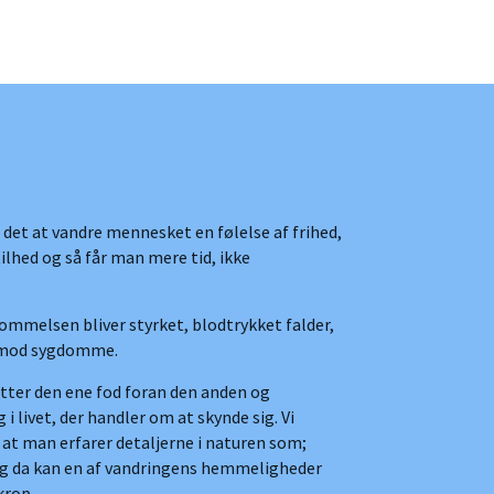
 det at vandre mennesket en følelse af frihed,
lhed og så får man mere tid, ikke
ommelsen bliver styrket, blodtrykket falder,
kt mod sygdomme.
sætter den ene fod foran den anden og
livet, der handler om at skynde sig. Vi
 at man erfarer detaljerne i naturen som;
l. Og da kan en af vandringens hemmeligheder
krop.