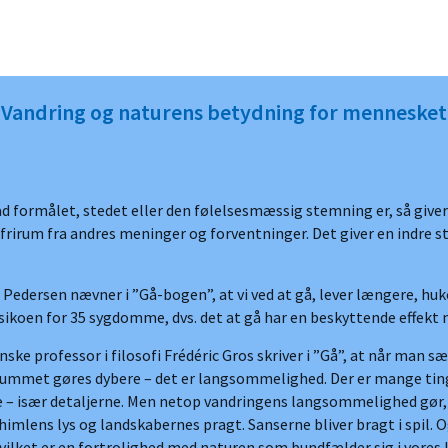
Vandring og naturens betydning for mennesket
ad formålet, stedet eller den følelsesmæssig stemning er, så giver
irum fra andres meninger og forventninger. Det giver en indre sti
edersen nævner i ”Gå-bogen”, at vi ved at gå, lever længere, huk
r risikoen for 35 sygdomme, dvs. det at gå har en beskyttende effe
anske professor i filosofi Frédéric Gros skriver i ”Gå”, at når man 
mmet gøres dybere – det er langsommelighed. Der er mange ting i 
se – især detaljerne. Men netop vandringens langsommelighed gør,
en i himlens lys og landskabernes pragt. Sanserne bliver bragt i spi
hvilket er en fortrolighed med naturen som bundfælder sig i vores 