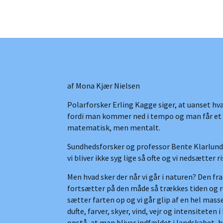
af Mona Kjær Nielsen
Polarforsker Erling Kagge siger, at uanset hv
fordi man kommer ned i tempo og man får et fr
matematisk, men mentalt.
Sundhedsforsker og professor Bente Klarlund P
vi bliver ikke syg lige så ofte og vi nedsætte
Men hvad sker der når vi går i naturen? Den fr
fortsætter på den måde så trækkes tiden og ru
sætter farten op og vi går glip af en hel mas
dufte, farver, skyer, vind, vejr og intensitet
opstå, at man bliver indfældet i landskabet, 