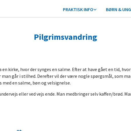
PRAKTISK INFO
BØRN & UNG
Pilgrimsvandring
en kirke, hvor der synges en salme. Efter at have gået en tid, hvor
r man går i stilhed. Derefter vil der være nogle spørgsmål, som ma
es med en salme, bøn og velsignelse.
undervejs eller ved vejs ende. Man medbringer selv kaffen/brød. Man 