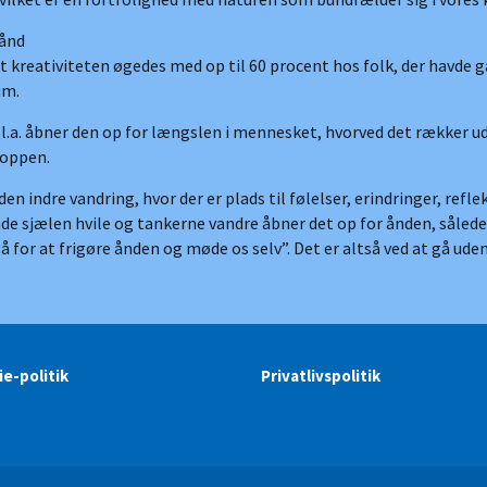
 ånd
, at kreativiteten øgedes med op til 60 procent hos folk, der hav
um.
bl.a. åbner den op for længslen i mennesket, hvorved det rækker 
roppen.
n indre vandring, hvor der er plads til følelser, erindringer, re
ade sjælen hvile og tankerne vandre åbner det op for ånden, sålede
gå for at frigøre ånden og møde os selv”. Det er altså ved at gå ud
e-politik
Privatlivspolitik