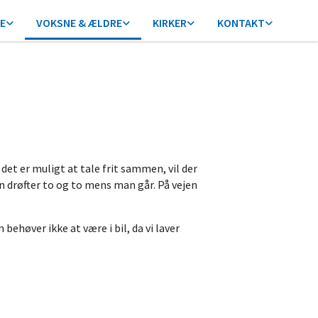
E
VOKSNE & ÆLDRE
KIRKER
KONTAKT
 det er muligt at tale frit sammen, vil der
n drøfter to og to mens man går. På vejen
behøver ikke at være i bil, da vi laver