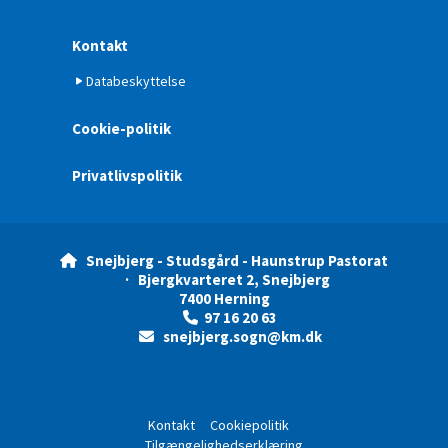
Kontakt
Databeskyttelse
Cookie-politik
Privatlivspolitik
Snejbjerg - Studsgård - Haunstrup Pastorat

· Bjergkvarteret 2, Snejbjerg
7400 Herning
97 16 20 63

snejbjerg.sogn@km.dk

Kontakt
Cookiepolitik
Tilgængelighedserklæring