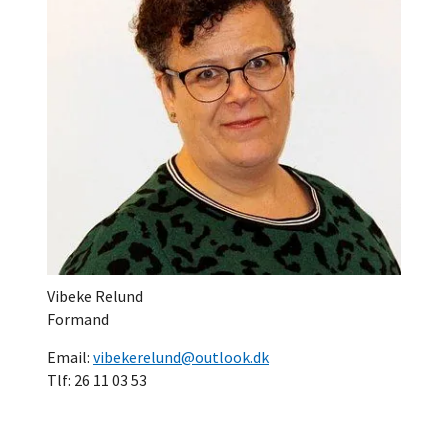
Vibeke Relund
Formand
Email:
vibekerelund@outlook.dk
Tlf: 26 11 03 53