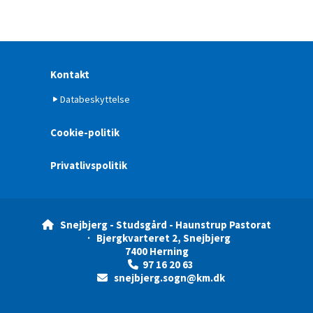
Kontakt
Databeskyttelse
Cookie-politik
Privatlivspolitik
Snejbjerg - Studsgård - Haunstrup Pastorat

· Bjergkvarteret 2, Snejbjerg
7400 Herning
97 16 20 63

snejbjerg.sogn@km.dk
