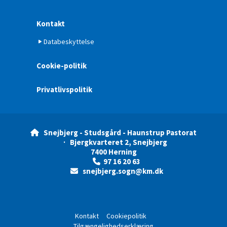
Kontakt
Databeskyttelse
Cookie-politik
Privatlivspolitik
Snejbjerg - Studsgård - Haunstrup Pastorat

· Bjergkvarteret 2, Snejbjerg
7400 Herning
97 16 20 63

snejbjerg.sogn@km.dk

Kontakt
Cookiepolitik
Tilgængelighedserklæring