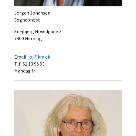
Jørgen Johansen
Sognepræst
Snejbjerg Hovedgade 2
7400 Herning
Email:
joj@km.dk
Tlf: 61 13 95 93
Mandag fri