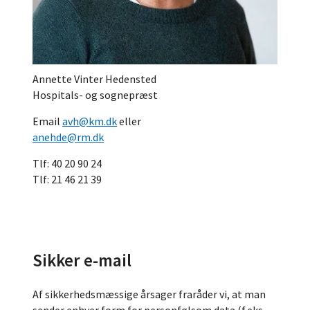
Annette Vinter Hedensted
Hospitals- og sognepræst
Email
avh@km.dk
eller
anehde@rm.dk
Tlf: 40 20 90 24
Tlf: 21 46 21 39
Sikker e-mail
Af sikkerhedsmæssige årsager fraråder vi, at man
sender enhver form for personfølsom data (f.eks.