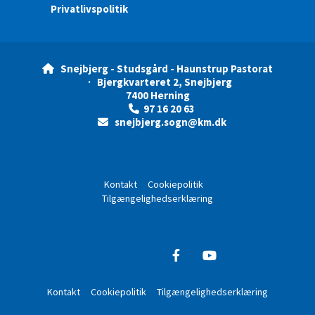
Privatlivspolitik
Snejbjerg - Studsgård - Haunstrup Pastorat

· Bjergkvarteret 2, Snejbjerg
7400 Herning
97 16 20 63

snejbjerg.sogn@km.dk

Kontakt
Cookiepolitik
Tilgængelighedserklæring
Kontakt
Cookiepolitik
Tilgængelighedserklæring